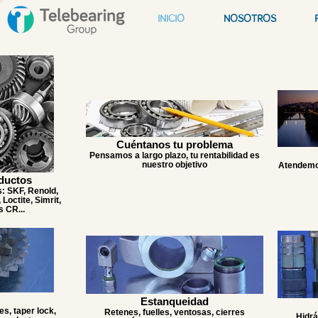
INICIO
NOSOTROS
Cuéntanos tu problema
Pensamos a largo plazo, tu rentabilidad es
nuestro objetivo
Atendemos
ductos
: SKF, Renold,
Loctite, Simrit,
 CR...
Estanqueidad
s, taper lock,
Retenes, fuelles, ventosas, cierres
Hidrá