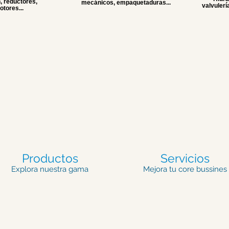
, reductores,
mecánicos, empaquetaduras...
valvulería
tores...
Productos
Servicios
Explora nuestra gama
Mejora tu core bussines