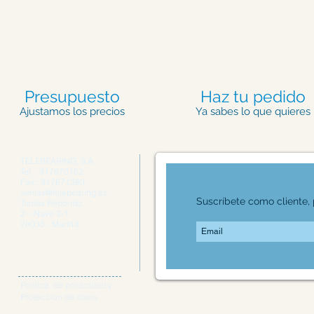
Presupuesto
Haz tu pedido
Ajustamos los precios
Ya sabes lo que quieres
TELEBEARING, S.A.
Tel.: 917670162
Fax.: 917671380
ventas@telebearing.es
Suscríbete como cliente, p
Tomás Redondo,
2 – Nave 3-1
28033 - Madrid
Política de privacidad y
Proteccion de datos