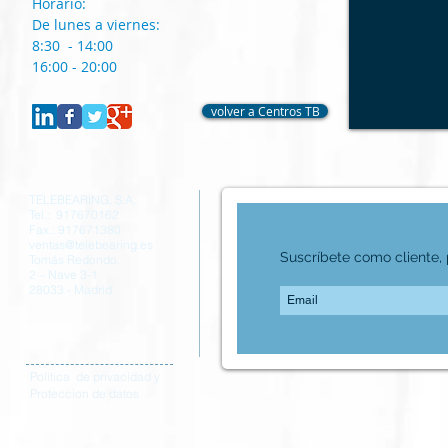
Horario:
De lunes a viernes:
8:30 - 14:00
16:00 - 20:00
volver a Centros TB
TELEBEARING, S.A.
Tel.: 917670162
Fax.: 917671380
ventas@telebearing.es
Suscríbete como cliente, p
Tomás Redondo,
2 – Nave 3-1
28033 - Madrid
Política de privacidad y
Proteccion de datos