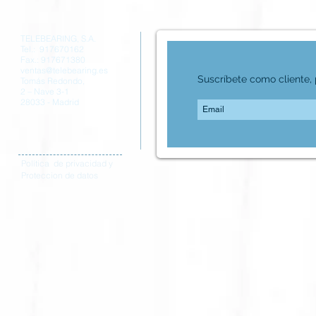
TELEBEARING, S.A.
Tel.: 917670162
Fax.: 917671380
ventas@telebearing.es
Suscríbete como cliente, p
Tomás Redondo,
2 – Nave 3-1
28033 - Madrid
Política de privacidad y
Proteccion de datos