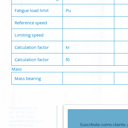
Fatigue load limit
Pu
Reference speed
Limiting speed
Calculation factor
kr
Calculation factor
f0
Mass
Mass bearing
TELEBEARING, S.A.
Tel.: 917670162
Fax.: 917671380
ventas@telebearing.es
Suscríbete como cliente, p
Tomás Redondo,