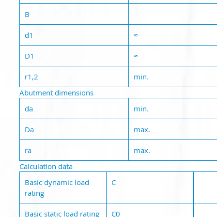
B
d1
≈
D1
≈
r1,2
min.
Abutment dimensions
da
min.
Da
max.
ra
max.
Calculation data
Basic dynamic load
C
rating
Basic static load rating
C0