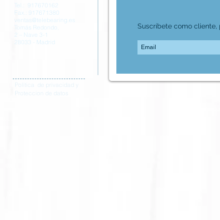
Tel.: 917670162
Fax.: 917671380
ventas@telebearing.es
Suscríbete como cliente, p
Tomás Redondo,
2 – Nave 3-1
28033 - Madrid
Política de privacidad y
Proteccion de datos