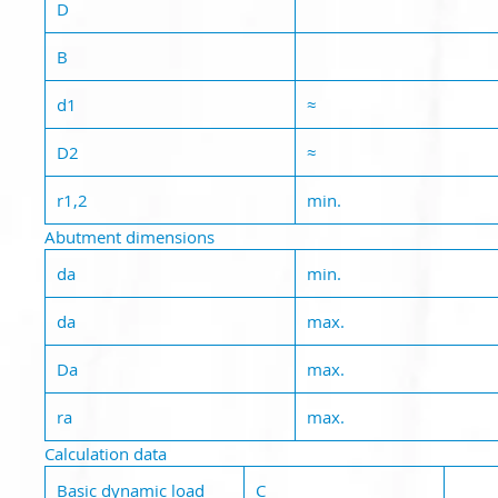
D
B
d1
≈
D2
≈
r1,2
min.
Abutment dimensions
da
min.
da
max.
Da
max.
ra
max.
Calculation data
Basic dynamic load
C