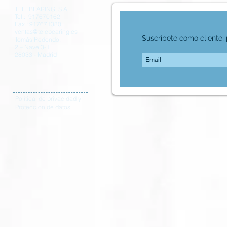
TELEBEARING, S.A.
Tel.: 917670162
Fax.: 917671380
ventas@telebearing.es
Suscríbete como cliente, p
Tomás Redondo,
2 – Nave 3-1
28033 - Madrid
Política de privacidad y
Proteccion de datos