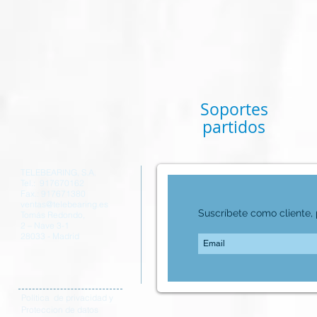
Soportes
partidos
TELEBEARING, S.A.
Tel.: 917670162
Fax.: 917671380
ventas@telebearing.es
Suscríbete como cliente, p
Tomás Redondo,
2 – Nave 3-1
28033 - Madrid
Política de privacidad y
Proteccion de datos