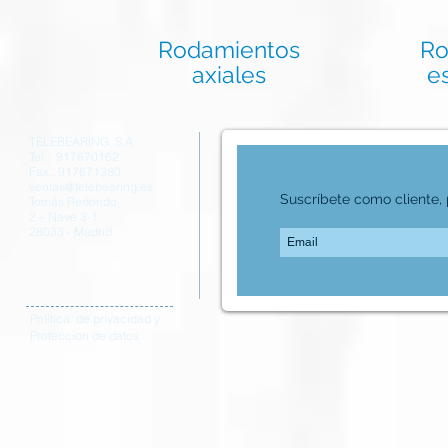
Rodamientos
Ro
axiales
e
TELEBEARING, S.A.
Tel.: 917670162
Fax.: 917671380
ventas@telebearing.es
Suscríbete como cliente, p
Tomás Redondo,
2 – Nave 3-1
28033 - Madrid
Política de privacidad y
Proteccion de datos