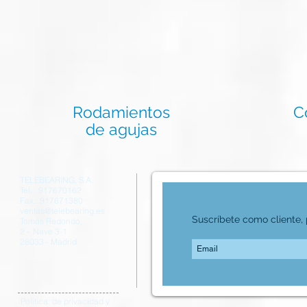
Rodamientos
C
de agujas
TELEBEARING, S.A.
Tel.: 917670162
Fax.: 917671380
ventas@telebearing.es
Suscríbete como cliente, p
Tomás Redondo,
2 – Nave 3-1
28033 - Madrid
Política de privacidad y